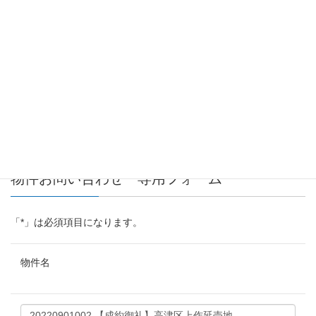
戸部石井ビル1階
TEL：045-620-9901 FAX：045-620-9907
営業時間 10:00〜18:00 定休日 毎週火・水曜日
宅建免許番号：神奈川県知事(1)第31746号
X
LINE
物件お問い合わせ 専用フォーム
「
*
」は必須項目になります。
物件名